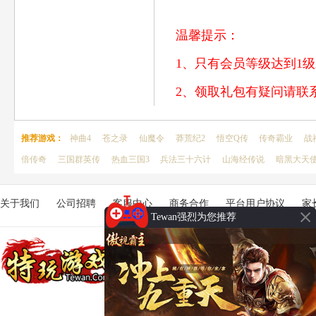
温馨提示：
1、只有会员等级达到1
2、领取礼包有疑问请联系客
推荐游戏：
神曲4
苍之录
仙魔令
莽荒纪2
悟空Q传
传奇霸业
战
倍传奇
三国群英传
热血三国3
兵法三十六计
山海经传说
暗黑大天
关于我们
公司招聘
客服中心
商务合作
平台用户协议
家
Tewan强烈为您推荐
Copyright © 2026 网页游戏平台_精品
闽ICP备19000415号-3
闽网文（2019）1237-
抵制不良游戏，拒绝盗版游戏。 注意自我保