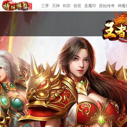
三界
灭神
剑宗
创世
圣魔印
原始传奇
神魔