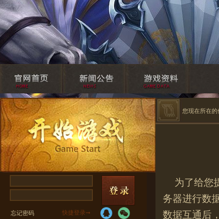
您现在所在的
为了给您
务器进行数
数据互通后