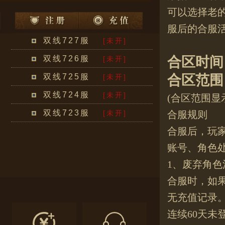
可以选择老
服后的合服
双线727服
[未开]
双线726服
合区时间：
[未开]
双线725服
合区范围：
[未开]
双线724服
[未开]
(合区范围显
双线723服
[未开]
合服规则
合服后，玩
账号、角色
1、废弃角色
合服时，如
无充值记录
连续60天未