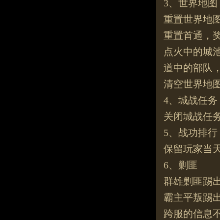
3、世界地图
重置世界地
重置首通，
点火中的城
道中的部队
清空世界地
4、城战任务
关闭城战任
5、战功排行
保留玩家当
6、剿匪
群雄剿匪踢
霸主平叛踢
跨服的信息