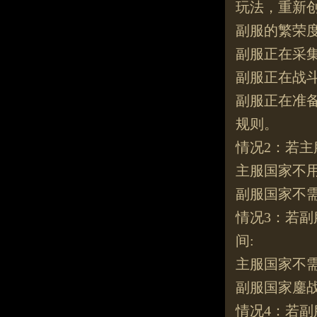
玩法，重新
副服的繁荣
副服正在采
副服正在战
副服正在准
规则。
情况2：若
主服国家不
副服国家不
情况3：若
间:
主服国家不
副服国家鏖战
情况4：若