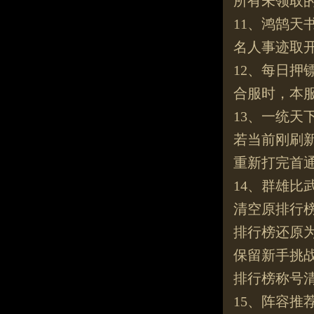
所有未领取
11、鸿鹄天
名人事迹取
12、每日押
合服时，本
13、一统天
若当前刚刷
重新打完首
14、群雄比
清空原排行
排行榜还原
保留新手挑战
排行榜称号
15、阵容推