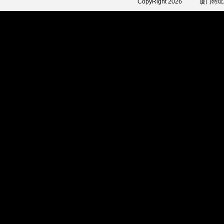
CopyRight 2026
厦门特玩网