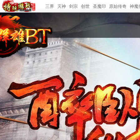
三界
灭神
剑宗
创世
圣魔印
原始传奇
神魔