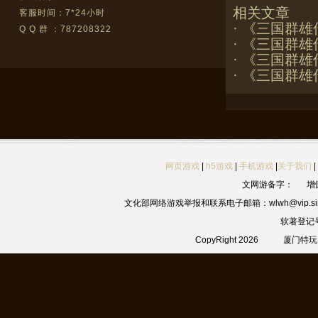
相关文章
客服时间：7*24小时
·
《三国群雄
Q Q 群 ：787208322
·
《三国群雄
·
《三国群雄
·
《三国群雄传
网页游戏
|
h5游戏
|
手机游戏
|
关于我们
|
文网游备字：
增
文化部网络游戏举报和联系电子邮箱：wlwh@vip.sin
软著登记
CopyRight 2026
厦门特玩网