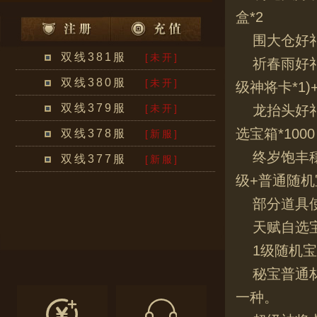
盒*2
围大仓好礼
双线381服
[未开]
祈春雨好礼
双线380服
[未开]
级神将卡*1)
双线379服
[未开]
龙抬头好礼
选宝箱*1000
双线378服
[新服]
终岁饱丰穰
双线377服
[新服]
级+普通随机
部分道具
天赋自选
1级随机
秘宝普通
一种。