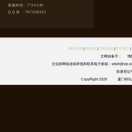
客服时间：7*24小时
Q Q 群 ：787208322
网页游戏
|
h5游戏
|
手机游戏
|
关于我们
|
文网游备字：
增
文化部网络游戏举报和联系电子邮箱：wlwh@vip.sin
软著登记
CopyRight 2026
厦门特玩网