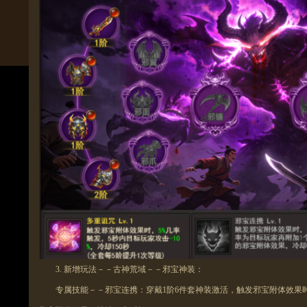
3.
新增玩法－－古神荒域－－邪宝神装：
专属技能－－邪宝连携：
穿戴
1阶6件套神装激活，
触发
邪宝附体效果