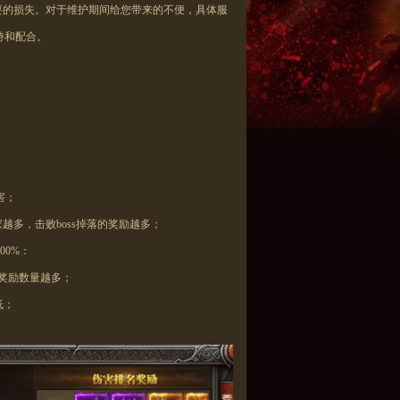
要的损失。对于维护期间给您带来的不便，具体服
持和配合。
害；
家
越
多，
击败
boss掉落的奖励
越
多；
700%：
的奖励数量
越
多；
低；