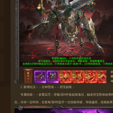
2.
新增玩法－－古神荒域－－邪宝副装：
专属技能－－多重诅咒：
穿戴
1阶8件套副装激活，
触发
邪宝附体效果
击，冷却一定时间，
全套每5阶时提升
一次技能等级，等级
越
高，技能效果