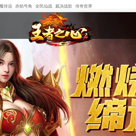
魔传说
赤焰号角
全民仙战
裁决战歌
传奇世界