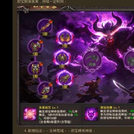
邪宝附体效果，
持续
一定时间；
4.
新增玩法－－古神荒域－－邪宝稀有神装：