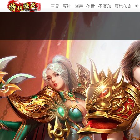
三界
灭神
剑宗
创世
圣魔印
原始传奇
神