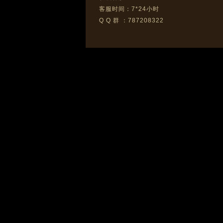
客服时间：7*24小时
Q Q 群 ：787208322