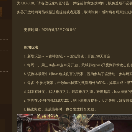
为
7:00-8:30
。请各位玩家相互转告，并提前留意游戏时间，以免造成不必
务器开放时间可能根据进度提前或者延迟，敬请谅解！感谢所有玩家的支
更新时间：2026年6月5日
7:00-8:30
新增玩法
1.
新增玩法－－古神荒域－－荒域邪魂：
开服390天开启
:
a.
每周一、周三16点-16点10分
开启
，荒域邪魂boss只受到
邪术攻击
伤
b.
该副本场景中对boss
造成
伤害的玩家，视为参与了该活动，参与玩
c.
每多1个参与玩家，击败boss掉落的奖励
额外
加50%，掉率加成
上限
d.
副本有难度，默认难度为1，最高难度为10，难度
越
高，boss掉落
e.
本周在5分钟内
挑战
成功2次，则下周难度提升，反之失败，难度降
f.
挑战失败，
造成
伤害时，也会发放排名奖励；