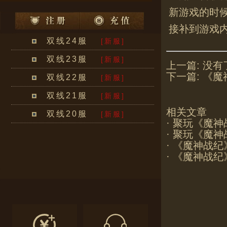
新游戏的时
接补到游戏
双线24服
[新服]
双线23服
[新服]
上一篇: 没有
下一篇:
《魔
双线22服
[新服]
双线21服
[新服]
相关文章
双线20服
[新服]
·
聚玩《魔神
·
聚玩《魔神
·
《魔神战纪
·
《魔神战纪