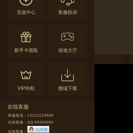
充值中心
客服投诉
新手卡领取
游戏大厅
VIP特权
微端下载
在线客服
客服电话：13123129888
在线客服：
QQ:48480084
在线客服：