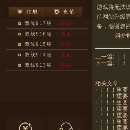
游戏将无法
待网站升级
双线917服
[新服]
备，感谢您
双线916服
[新服]
维护时间：2
双线915服
[新服]
双线914服
[新服]
上一篇:
！！
下一篇:
！！
双线913服
[新服]
相关文章
·
！！！重要
·
！！！重要
·
！！！重要
·
！！！重要
·
！！！重要
·
！！！重要
·
！！！重要