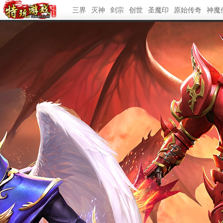
三界
灭神
剑宗
创世
圣魔印
原始传奇
神魔