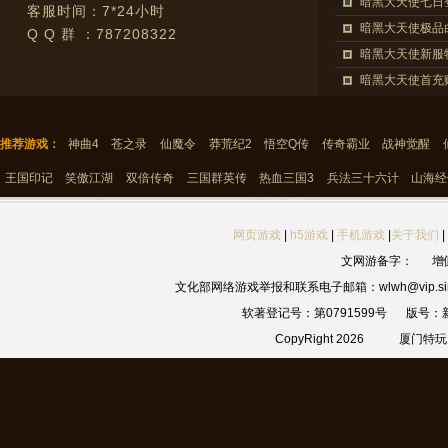
暗黑大天使七日
客服时间：7*24小时
暗黑大天使极品
Q Q 群 ：787208322
暗黑大天使新服
暗黑大天使首充
推荐游戏：
神曲4
苍之录
仙魔令
莽荒纪2
悟空Q传
传奇霸业
战神觉醒
王国印记
笑傲江湖
双倍传奇
三国群英传
热血三国3
兵法三十六计
山海经
网页游戏
|
h5游戏
|
手机游戏
|
关于我们
|
文网游备字：
增
文化部网络游戏举报和联系电子邮箱：wlwh@vip.sin
软著登记号：第0791599号
版号：新
CopyRight 2026
厦门特玩网