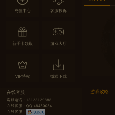
充值中心
客服投诉
新手卡领取
游戏大厅
VIP特权
微端下载
游戏攻略
在线客服
客服电话：13123129888
在线客服：
QQ:48480084
在线客服：